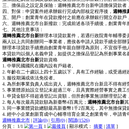
三、擔保品之設定及保險：週轉推薦北市台新申請擔保貸款者
四、對保：申貸案件經承辦銀行完成內部核定程序後，
週轉推
五、開戶：創業青年在貸款撥付之前應在承辦銀行開立存款戶
六、週轉推薦北市台新撥款：完成前述各項手續後，創業青年
七、其他注意事項：
週轉推薦北市台新
辦理本項貸款案件，若遇行政院青年輔導委
兩人以上共同創辦同一事業者，應俟各申請人貸款手續全部辦
辦理本項貸款手續應由創業青年親自辦理為原則，不宜假手他
本貸款均以個人名義申貸，如提供之擔保品登記為所創事業名
週轉推薦北市台新
貸款資格
1. 中華民國國民在國內設有戶籍者。
2. 年齡在二十歲以上四十五歲以下，具有工作經驗，或受過
3. 服役期滿或依法免役者。
4. 為所創事業負責人或出資人，週轉推薦北市台新且不得有
5. 事業體原始設立登記未超過三年，且具實際經營事實之農
1. 申貸金額不得超過登記出資額，但所創事業無須辦理登記
2. 每人每次最高貸款額為新臺幣4百萬元；
週轉推薦北市台新
其
3. 同一事業體貸款總額最高新臺幣1千2百萬元，其中無擔保
4. 經中小企業創新育成中心輔導培育企業之創業青年，申請
週轉推薦北市
|
評論(0)
|
引用(0)
|
閱讀(1526)
分頁： 1/1
1
[ 顯示模式：
摘要
|
清單
]