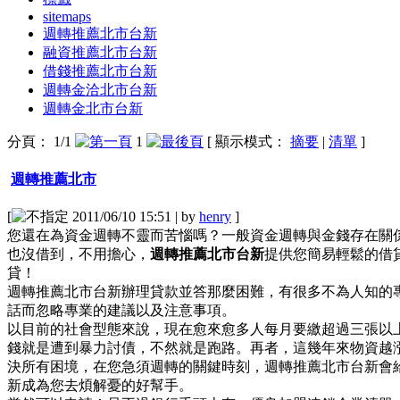
sitemaps
週轉推薦北市台新
融資推薦北市台新
借錢推薦北市台新
週轉金洽北市台新
週轉金北市台新
分頁： 1/1
1
[ 顯示模式：
摘要
|
清單
]
週轉推薦北市
[
2011/06/10 15:51 | by
henry
]
您還在為資金週轉不靈而苦惱嗎？一般資金週轉與金錢存在關
也沒借到，不用擔心，
週轉推薦北市台新
提供您簡易輕鬆的借
貸！
週轉推薦北市台新辦理貸款並答那麼困難，有很多不為人知的
話而忽略專業的建議以及注意事項。
以目前的社會型態來說，現在愈來愈多人每月要繳超過三張以
錢就是遭到暴力討債，不然就是跑路。再者，這幾年來物資越
決所有困境，在您急須週轉的關鍵時刻，週轉推薦北市台新會
新成為您去煩解憂的好幫手。