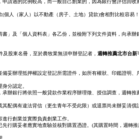
，申請過的比例較高，而一般自己創業的，因為銀行會評估回收風
(個人（家人）以不動產（房子、土地）貸款)會相對比較容易
請書」及「個人資料表」各乙份，並檢附下列文件資料，向承辦
文件及股東名冊，至於農牧業無須申辦登記者，
週轉推薦北市台新
並備妥辦理抵押權設定登記所需證件，如所有權狀、印鑑證明、
理身分認定。
，承辦銀行將依照一般貸款作業程序辦理徵、授信調查，週轉推
或其配偶有違法背信（更生青年不受此限）或退票尚未辦妥清償
容進行創業並實際負責創業工作。
已先行購妥者應實地查驗並核對購置憑證。(其購置時間，週轉
理。