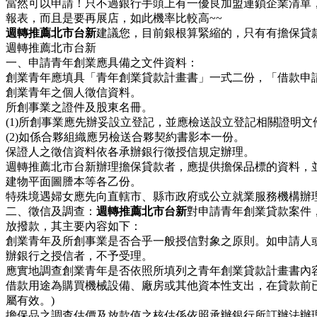
當然可以申請！只不過銀行手頭上有一優良加盟連鎖企業清單
報表，而且是要再展店，如此機率比較高~~
週轉推薦北市台新
建議您，目前銀根算緊縮的，只有有擔保貸款
週轉推薦北市台新
一、申請青年創業應具備之文件資料：
創業青年應填具「青年創業貸款計畫書」一式二份，「借款申
創業青年之個人徵信資料。
所創事業之證件及股東名冊。
(1)所創事業應先辦妥設立登記，並應檢送設立登記相關證明
(2)如係合夥組織應另檢送合夥契約書影本一份。
保證人之徵信資料依各承辦銀行徵授信規定辦理。
週轉推薦北市台新辦理擔保貸款者，應提供擔保品標的資料，
建物平面圖謄本等各乙份。
特殊境遇婦女應先向直轄市、縣市政府或公立就業服務機構辦
二、徵信及調查：
週轉推薦北市台新
對申請青年創業貸款案件
放撥款，其主要內容如下：
創業青年及所創事業是否合乎一般授信對象之原則。如申請人
辦銀行之授信者，不予受理。
應實地調查創業青年是否依照所填列之青年創業貸款計畫書內
借款用途為購買機械設備、廠房或其他資本性支出，在貸款前
屬有效。)
擔保品之調查估價及放款值之核估係依照承辦銀行所訂辦法辦