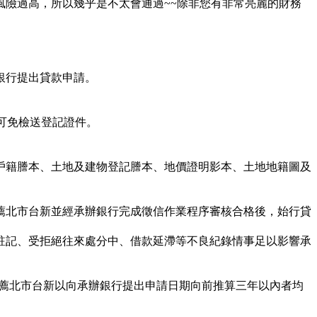
險過高，所以幾乎是不太會通過~~除非您有非常亮麗的財務
！
銀行提出貸款申請。
可免檢送登記證件。
戶籍謄本、土地及建物登記謄本、地價證明影本、土地地籍圖及
薦北市台新並經承辦銀行完成徵信作業程序審核合格後，始行貸
註記、受拒絕往來處分中、借款延滯等不良紀錄情事足以影響承
推薦北市台新以向承辦銀行提出申請日期向前推算三年以內者均