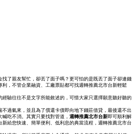
金找了親友幫忙，卻丟了面子嗎？更可怕的是既丟了面子卻連錢
專利，不管企業融資、工廠票貼都可找週轉推薦北市台新輕鬆
的經驗往往不是文字所能敘述的，可惜大家只選擇願意聽好聽的
喘不過氣來，並且為了償還卡債即向地下錢莊借貸，最後還不出
大喊吃不消。其實只要找對管道，
週轉推薦北市台新
即可順利解
台新給您快速、簡單便利、低利息的典當流程，週轉推薦北市台