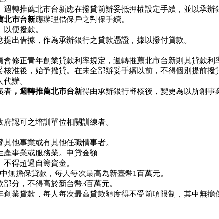
，週轉推薦北市台新應在撥貸前辦妥抵押權設定手續，並以承辦
薦北市台新
應辦理借保戶之對保手續。
，以便撥款。
應提出借據，作為承辦銀行之貸款憑證，據以撥付貸款。
員會修正青年創業貸款利率規定，週轉推薦北市台新則其貸款利
妥核准後，始予撥貸。在未全部辦妥手續以前，不得個別提前撥
人代辦。
義者
，週轉推薦北市台新
得由承辦銀行審核後，變更為以所創事
經政府認可之培訓單位相關訓練者。
經營其他事業或有其他任職情事者。
工生產事業或服務業。申貸金額
者，不得超過自籌資金。
中無擔保貸款，每人每次最高為新臺幣1百萬元。
貸款部分，不得高於新台幣3百萬元。
青年創業貸款，每人每次最高貸款額度得不受前項限制，其中無擔保