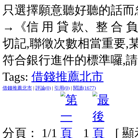
只選擇願意聽好聽的話而
→《信 用 貸 款、整 合
切記,聯徵次數相當重要,
符合銀行進件的標準囉,
Tags:
借錢推薦北市
借錢推薦北市
|
評論(0)
|
引用(0)
|
閱讀(1677)
分頁： 1/1
1
[ 