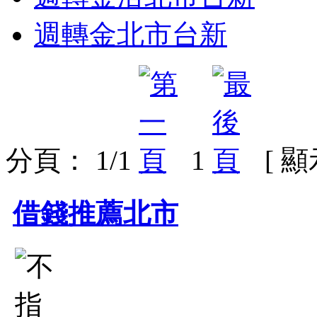
週轉金北市台新
分頁： 1/1
1
[ 
借錢推薦北市